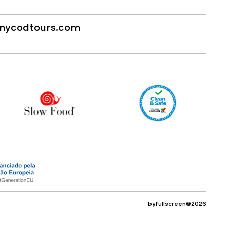
mycodtours.com
byfullscreen@2026