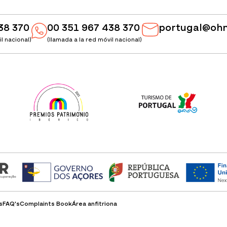
38 370
00 351 967 438 370
portugal@oh
l nacional)
(llamada a la red móvil nacional)
s
FAQ's
Complaints Book
Área anfitriona