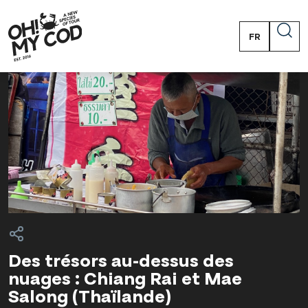
FR
PT
EN
ES
Des trésors au-dessus des
nuages : Chiang Rai et Mae
Salong (Thaïlande)