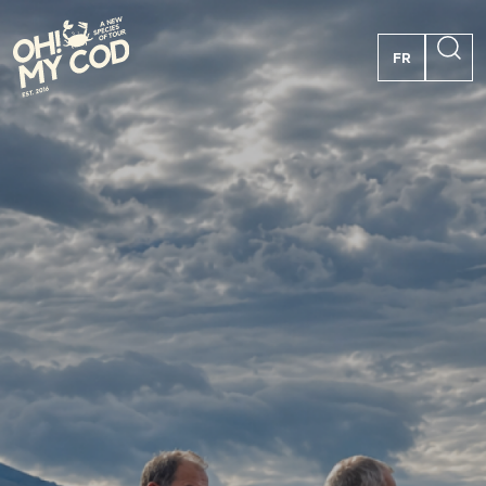
FR
PT
EN
ES