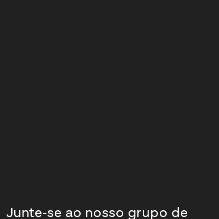
Idades
Todas as idades
Grupo pequeno
Mínimo de 2 pessoas, máximo de
pessoas.
Idioma
Português, inglês e francês
Descobrir
Junte-se ao nosso grupo de