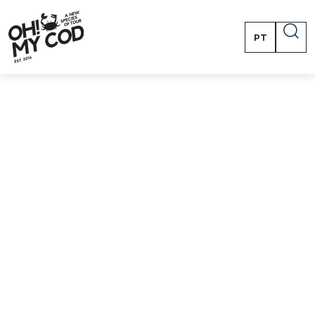
PT
EN
FR
ES
Utilizador *