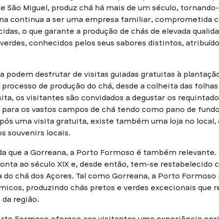
 São Miguel, produz chá há mais de um século, tornando-s
eana continua a ser uma empresa familiar, comprometida c
cidas, o que garante a produção de chás de elevada qualid
verdes, conhecidos pelos seus sabores distintos, atribuído
a podem desfrutar de visitas guiadas gratuitas à plantação
processo de produção do chá, desde a colheita das folhas
ta, os visitantes são convidados a degustar os requintado
ta para os vastos campos de chá tendo como pano de fundo
pós uma visita gratuita, existe também uma loja no loca
s souvenirs locais.
 que a Gorreana, a Porto Formoso é também relevante. R
monta ao século XIX e, desde então, tem-se restabelecido
 do chá dos Açores. Tal como Gorreana, a Porto Formoso p
uímicos, produzindo chás pretos e verdes excecionais que r
 da região.
orto Formoso oferece aos visitantes uma experiência en