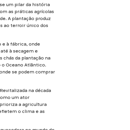
e um pilar da história
om as práticas agrícolas
ade. A plantação produz
s ao terroir único dos
 e à fábrica, onde
 até à secagem e
s chás da plantação na
 o Oceano Atlântico.
l, onde se podem comprar
evitalizada na década
 como um ator
rioriza a agricultura
efletem o clima e as
riquecedora no mundo do