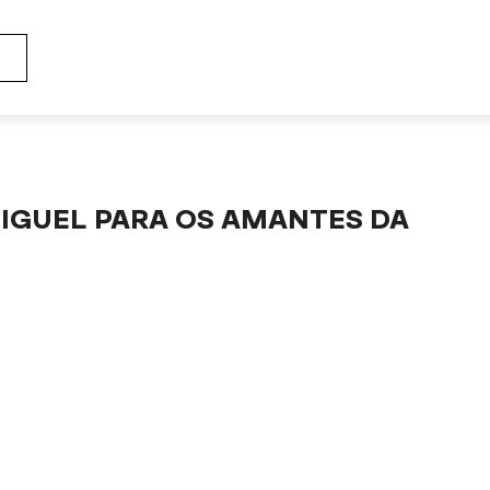
perdíveis em São Miguel para os amantes da gastronomia e do vinho.
MIGUEL PARA OS AMANTES DA