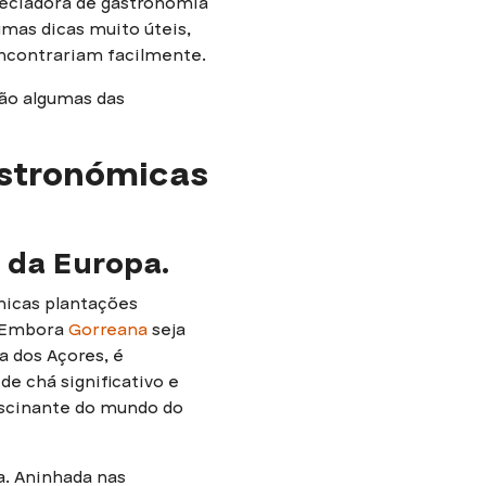
eciadora de gastronomia
umas dicas muito úteis,
encontrariam facilmente.
são algumas das
astronómicas
 da Europa.
únicas plantações
. Embora
Gorreana
seja
 dos Açores, é
de chá significativo e
ascinante do mundo do
a. Aninhada nas