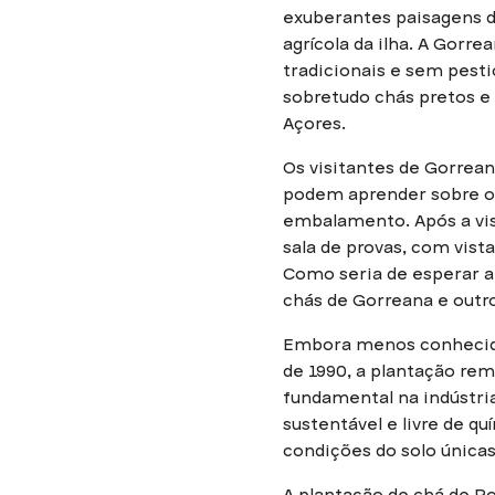
exuberantes paisagens de
agrícola da ilha. A Gorr
tradicionais e sem pesti
sobretudo chás pretos e 
Açores.
Os visitantes de Gorrean
podem aprender sobre o 
embalamento. Após a visi
sala de provas, com vis
Como seria de esperar a
chás de Gorreana e outro
Embora menos conhecida
de 1990, a plantação re
fundamental na indústria
sustentável e livre de q
condições do solo únicas
A plantação de chá de P