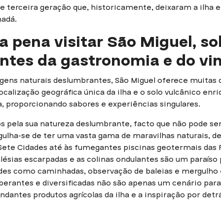
e terceira geração que, historicamente, deixaram a ilha 
nadá.
a pena visitar São Miguel, s
ntes da gastronomia e do vi
gens naturais deslumbrantes, São Miguel oferece muitas de
 localização geográfica única da ilha e o solo vulcânico en
a, proporcionando sabores e experiências singulares.
s pela sua natureza deslumbrante, facto que não pode se
rgulha-se de ter uma vasta gama de maravilhas naturais, d
 Sete Cidades até às fumegantes piscinas geotermais das 
falésias escarpadas e as colinas ondulantes são um paraíso
ades como caminhadas, observação de baleias e mergulho 
berantes e diversificadas não são apenas um cenário para
antes produtos agrícolas da ilha e a inspiração por detr