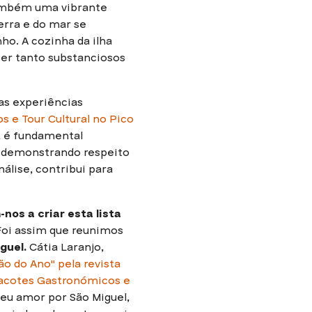
também uma vibrante
terra e do mar se
o. A cozinha da ilha
ser tanto substanciosos
as experiências
s e Tour Cultural no Pico
, é fundamental
e, demonstrando respeito
álise, contribui para
nos a criar esta lista
oi assim que reunimos
guel.
Cátia Laranjo,
o do Ano" pela revista
acotes Gastronómicos e
seu amor por São Miguel,