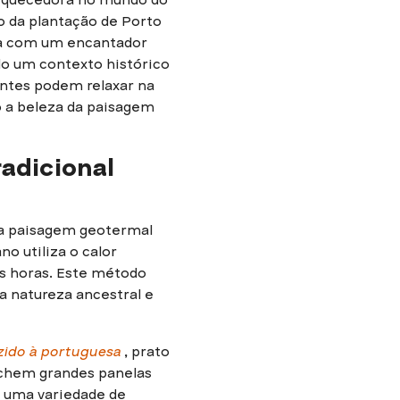
ão da plantação de Porto
da com um encantador
o um contexto histórico
tantes podem relaxar na
o a beleza da paisagem
radicional
 a paisagem geotermal
no utiliza o calor
as horas. Este método
 natureza ancestral e
zido à portuguesa
, prato
enchem grandes panelas
m uma variedade de