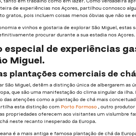
, tanto em trabalho como em lazer. Como verdadeira apr
teira de experiências nos Açores, partilhou connosco alg
to gratos, pois incluem coisas menos óbvias que não se 
onomia e vinhos e gostaria de explorar São Miguel, estas 
finitivamente procurar durante a sua estadia nos Açores.
 especial de experiências g
ão Miguel.
cas plantações comerciais de chá
ar São Miguel, detêm a distinção única de albergarem as 
ropa, que são uma manifestação do clima singular da ilha
 das atenções como a plantação de chá mais conceituada
rtilha esta distinção com
Porto Formoso
, outro produtor 
s as propriedades oferecem aos visitantes um vislumbre f
 chá neste recanto inesperado da Europa.
eana é a mais antiga e famosa plantação de chá da Europ