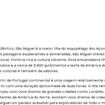
ântico, São Miguel é a maior ilha do arquipélago dos Aço
suas paisagens exuberantes e esmeraldas, São Miguel ofe
ural, história rica e cultura vibrante. Esta encantadora ilh
isboa e a cerca de 3.900 quilómetros a leste da América d
 culturas e também de sabores.
artir de Portugal continental é uma viagem relativamente
orto com uma duração aproximada de duas horas. A ilha t
ropa, com voos diretos de grandes cidades como Londres,
itantes da América do Norte, existem voos diretos de cid
Miguel um paraíso acessível para exploradores de todo o