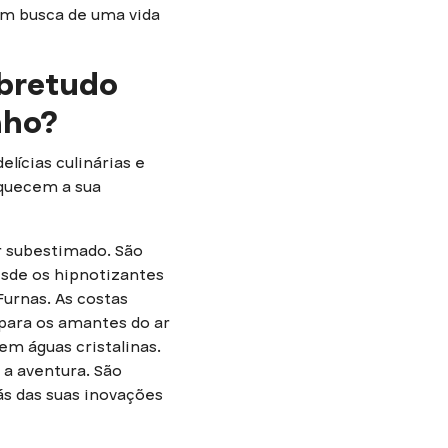
em busca de uma vida
obretudo
nho?
lícias culinárias e
riquecem a sua
r subestimado. São
esde os hipnotizantes
Furnas. As costas
 para os amantes do ar
em águas cristalinas.
 a aventura. São
ás das suas inovações