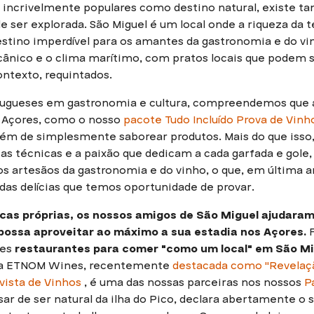
incrivelmente populares como destino natural, existe 
de ser explorada. São Miguel é um local onde a riqueza da 
tino imperdível para os amantes da gastronomia e do vinh
lcânico e o clima marítimo, com pratos locais que podem 
ntexto, requintados.
tugueses em gastronomia e cultura, compreendemos que 
os Açores, como o nosso
pacote Tudo Incluído Prova de Vinho
lém de simplesmente saborear produtos. Mais do que isso
 as técnicas e a paixão que dedicam a cada garfada e gol
os artesãos da gastronomia e do vinho, o que, em última an
das delícias que temos oportunidade de provar.
cas próprias, os nossos amigos de São Miguel ajudaram-
possa aproveitar ao máximo a sua estadia nos Açores.
F
res
restaurantes para comer "como um local" em São Mi
 da ETNOM Wines, recentemente
destacada como "Revelaçã
vista de Vinhos
, é uma das nossas parceiras nos nossos
P
sar de ser natural da ilha do Pico, declara abertamente o 